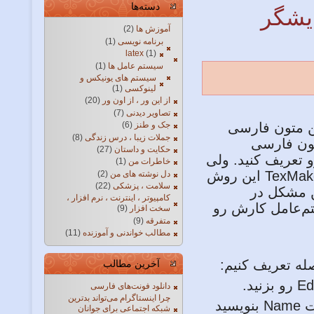
دسته‌ها
La، در ویرایشگر
آموزش ها
(2)
برنامه نویسی
(1)
latex
(1)
سیستم عامل ها
(1)
سیستم های یونیکس و
لینوکسی
(1)
از این ور ، از اون ور
(20)
تصاویر دیدنی
(7)
 موقع کار با LaTeX در نوشتن متون فارسی
جک و طنز
(6)
جملات زیبا ، درس زندگی
(8)
تون فارسی
حکایت و داستان
(27)
دن shift+space نیم‌فاصله رو تعریف کنید. ولی
خاطرات من
(1)
متاسفانه در بسیاری از ویرایشگرها مثل TexStudio و TexMaker این روش
دل نوشته های من
(2)
سلامت ، پزشکی
(22)
ن مشکل در
کامپیوتر ، اینترنت ، نرم افزار ،
یستم‌عامل کارش رو
سخت افزار
(9)
متفرقه
(9)
مطالب خواندنی و آموزنده
(11)
آخرین مطالب
دانلود فونت‌های فارسی
چرا اینستاگرام می‌تواند بدترین
در این صفحه اول دکمه Add در پایین رو زده و در قسمت Name بنویسید
شبکه اجتماعی برای جوانان