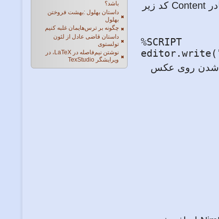
NimFalase و Type رو روی Script تنظیم کنید و داخل کادر Content کد زیر
باشد؟
داستان بهلول :بهشت فروختن
بهلول
چگونه بر ترس‌هایمان غلبه کنیم
داستان قاضی عادل از لئون
%SCRIPT
تولستوی
editor.write(
نوشتن نیم‌فاصله در LaTeX، در
ویرایشگر TexStudio
رگ شدن روی عکس