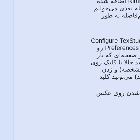
حالا اگر منو Macros رو باز کنید یه گزینه به اسم NimFalase اضافه شده
ه بعدی می‌خوایم
sها رو تنظیم کنیم تا با زدن Shift+Space نیم‌فاصله به طور
ه کردن دکمه میانبر، از منو Options گزینه Configure TexStudio
رو بزنید (اگر کاربر Mac هستید در منو TexStudio گزینه Preferences رو
انتخاب کنید و در صفحه‌ای که باز
رده و روی NimFalsele کلیک کنید حالا با کلیک روی
 نارجی مشخصه) و زدن
 داشتید) می‌تونید کلید
رگ شدن روی عکس