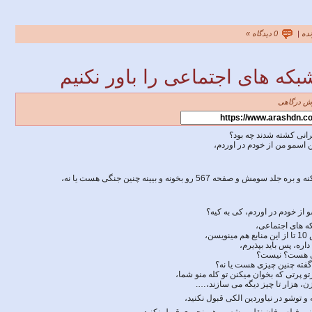
ده
|
0 دیدگاه »
بکه های اجتماعی را باور نکنیم
ش درگاهی
رانى كشته شدند چه بود؟
 اسمو من از خودم در اوردم،
فحه 567 رو بخونه و بیینه چنین جنگی هست یا نه،
از خودم در اوردم، کی به کیه؟
ه های اجتماعی،
ن،
ره، پس باید بپذیرم،
عی هست؟ نیست؟
گفته چنین چیزی هست یا نه؟
و پرتی که بخوان میکنن تو کله منو شما،
، هزار تا چیز دیگه می سازند،….
و توشو در نیاوردین الکی قبول نکنید،