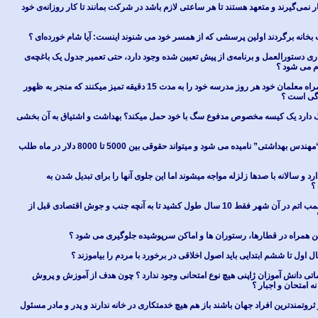
 نمی‌گیرند و متعهد هستند تا هر ساعتی لازم باشد در شرکت بمانند تا کار روزانه‌ی خود
بخانه برگردند اولین پرسشی که از همسر خود می شنوند اینست: آیا شام خورده‌ای ؟
اری دستورالعمل و برنامه‌ی از پیش تعیین شده وجود دارد، حتی تعمیر جدول یک باغچه‌ی
ام می شود ؟
دانش آموزان ژاپنی به همراه معلمان خود هر روز مدرسه خود را به مدت 15 دقیقه تمیز میکنند که منجر به ظهور
گی است ؟
 دارد یک کیسه مخصوص مدفوع سگ با خود حمل میکند؟ بهداشت و اشتیاق به آن بخشی
کارگر بهداشت در ژاپن “مهندس بهداشتی” نامیده می شود و میتواند حقوقی بین 5000 تا 8000 دلار در ماه طلب
رد و سالانه با صدها زلزله مواجه میشوند اما این جلوی آنها را برای تبدیل شدن به
؟
هیروشیما بعد از انفجار بمب اتم در آن شهر فقط 10 سال طول کشید تا به آنچه جنب و جوش اقتصادی قبل از
تلفن همراه در قطارها، رستوران ها و اماکن سرپوشیده جلوگیری می شود ؟
 اول تا ششم ابتدایی باید اصول اخلاقی در برخورد با مردم را بیاموزند ؟
اتی دانش آموزان ژاپنی هیچ نوع امتحانی وجود ندارد ؟ چون هدف از آموزش و پروش
امتحان و اجبار ؟
ثروتمندترین افراد جهان باشند باز هم هیچ خدمتکاری در خانه ندارند و پدر و مادر مسئول