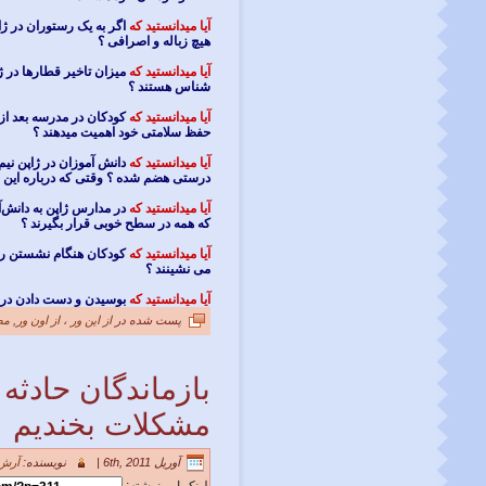
آیا میدانستید که
اگر به یک رستوران در ژاپن
هیچ زباله و اصرافی ؟
آیا میدانستید که
شناس هستند ؟
آیا میدانستید که
کودکان در مدرسه بعد از ی
حفظ سلامتی خود اهمیت میدهند ؟
آیا میدانستید که
دانش آموزان در ژاپن نیم
درستی هضم شده ؟ وقتی که درباره این نگر
آیا میدانستید که
در مدارس ژاپن به دانش‌آ
که همه در سطح خوبی قرار بگیرند ؟
آیا میدانستید که
کودکان هنگام نشستن روی
می نشینند ؟
آیا میدانستید که
بوسیدن و دست دادن در ژ
پست شده در
از این ور ، از اون ور
,
مط
مشکلات بخندیم
آوریل 6th, 2011 |
نویسنده:
آرش 