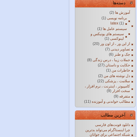
دسته‌ها
آموزش ها
(2)
برنامه نویسی
(1)
latex
(1)
سیستم عامل ها
(1)
سیستم های یونیکس و
لینوکسی
(1)
از این ور ، از اون ور
(20)
تصاویر دیدنی
(7)
جک و طنز
(6)
جملات زیبا ، درس زندگی
(8)
حکایت و داستان
(27)
خاطرات من
(1)
دل نوشته های من
(2)
سلامت ، پزشکی
(22)
کامپیوتر ، اینترنت ، نرم افزار ،
سخت افزار
(9)
متفرقه
(9)
مطالب خواندنی و آموزنده
(11)
آخرین مطالب
دانلود فونت‌های فارسی
چرا اینستاگرام می‌تواند بدترین
شبکه اجتماعی برای جوانان