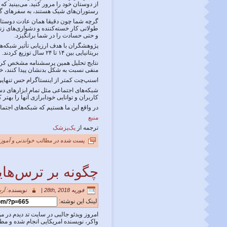
از دوستان خود را مرور کنید. می‌بینید ک
رستوران‌های شیک هستند، به سفرهای گران
گرچه شما چون دقیقا همان عادت دوستان خ
طولانی کار خسته‌کننده و دشواری‌های زن
و حتی حسادت را در شما برانگیزد.
بریتانیایی بین ۱۴ تا ۲۴ سال توزیع کردند.
نتایج تحلیل همین پرسشنامه مشخص کرد که
منفی نسبت به شکل بدنشان پیدا کنند، خ
اسنپ‌چت کمتر از اینستاگرام حس تنهایی برمی‌ان
شبکه‌های اجتماعی مثل تمام ابزارهای دست
کاربران و توانایی خودابرازی آنها را بهت
در واقع این ما هستیم که شبکه‌های اجتماعی
منبع
ترجمه از
یک‌پزشک
پست شده در
مطالب خواندنی و آموزن
چگونه بر ترس‌های
فوریه 28th, 2018 |
نویسنده:
آر
لینک این نوشته:
امروز ویدئو جالبی در سایت تد دیدم در م
واکر، نویسنده امریکایی انجام شده و مط