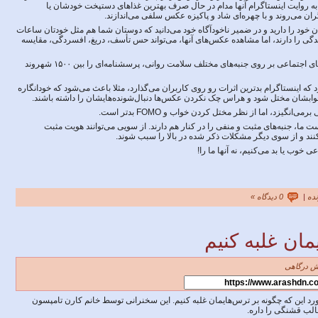
ه به روایت اینستاگرام آنها مدام در حال صرف بهترین غذاهای دستپخت خودشان یا
 می‌روند و با چهره‌ای شاد و پاکیزه عکس سلفی می‌اندازند.
ود را دارید و در ضمیر ناخودآگاه خود می‌دانید که دوستان شما هم مثل خودتان ساعات
دگی را دارند، اما مشاهده عکس‌های آنها، می‌تواند حس تأسف، دریغ، افسردگی، مقایسه
پژوهشگران با هدف ارزیابی تأثیر شبکه‌های اجتماعی بر روی جنبه‌های مختلف سلامت روانی، پرسشنامه‌ای را بین ۱۵۰۰ شهروند
 اینستاگرام بدترین اثرات رو روی کاربران می‌گذارد، مثلا باعث می‌شود که خودانگاره
وابشان مختل شود و هراس چک نکردن عکس‌ها دنبال‌شونده‌هایشان را داشته باشند.
گیزد، اما از نظر مختل کردن خواب و FOMO بدتر است.
 ما، جنبه‌های مثبت و منفی را در کنار هم دارند. از سویی می‌توانند هویت مثبت
ر کنند و از سوی دیگر مشکلات ذکر شده در بالا را سبب شوند.
 خوب یا بد می‌کنیم، نه آنها ما را!
ده
|
0 دیدگاه »
مان غلبه کنیم
ش درگاهی
ورد این که چگونه بر ترس‌هایمان غلبه کنیم. این سخنرانی توسط خانم کارن تامپسون
الب قشنگی را داره.