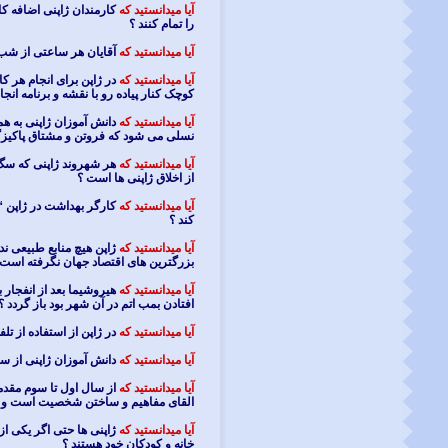
آیا میدانستید که
کارمندان ژاپنی اضافه کار
را تمام کنند ؟
آیا میدانستید که
آقایان هر ساعتی از شب 
آیا میدانستید که
در ژاپن برای انجام هر ک
کوچک کنار پیاده رو با نقشه و برنامه انج
آیا میدانستید که
نسلی می شود که فروتن و مشتاق پاکیز
آیا میدانستید که
هر شهروند ژاپنی که سگ
از اخلاق ژاپنی ها است ؟
آیا میدانستید که
کند ؟
آیا میدانستید که
ژاپن هیچ منابع طبیعی ندا
بزرگترین های اقتصاد جهان نگرفته است 
آیا میدانستید که
افتادن بمب اتم در آن شهر بود باز گردد ؟
آیا میدانستید که
در ژاپن از استفاده از 
آیا میدانستید که
دانش آموزان ژاپنی از سال
آیا میدانستید که
از سال اول تا سوم مقدم
القای مفاهیم و ساختن شخصیت است و نه 
آیا میدانستید که
ژاپنی ها حتی اگر یکی از 
خانه و کودکان خود هستند ؟