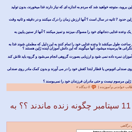
 بروید، متوجه خواهید شد که مردم به اندازه ای که نیاز دارند غذا میخورند، بدون تولید
میزان تاخیر قطارها در ژاپن حدود 7 ثانیه در سال است ؟ آنها ارزش زمان را درک میکنند و در دقیقه و ثانیه وقت
ک وعده غذایی دندانهای خود را مسواک میزنند و تمیز میکنند ؟ آنها از سنین پایین به
 ساعت طول میکشد تا وعده غذایی خود را تمام کنند به این دلیل که مطمئن شوند غذا به
انی ها پرسیده میشود، آنها میگویند که این دانش آموزان آینده ژاپن هستند ؟
موزان نمره داده نمی شود و ارزیابی بصورت گروهی انجام می‌شود و گروه باید تلاش کند
 صندلی اتوبوس یا قطار ابتدا کفش خود را در می آورند و بدون کمک مادر روی صندلی
اپن مرسوم نیست و حتی مادران فرزندان خود را نمی‌بوسند ؟
الب خواندنی و آموزنده
|
0 دیدگاه »
بازماندگان حادثه 11 سپتامبر چگونه زنده ماندند ؟؟ به
درگاهی