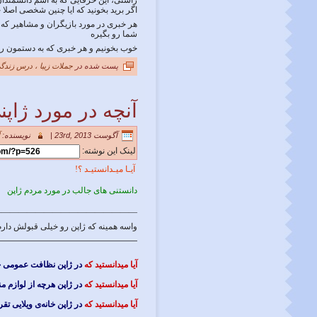
راستی، این حرفایی که به اسم دانشمندا
اگر برید بخونید که ایا چنین شخصی اصلا چ
هر خبری در مورد بازیگران و مشاهیر که 
شما رو بگیره
خوب بخونیم و هر خبری که به دستمون رس
پست شده در
جملات زیبا ، درس زندگ
آنچه در مورد ژاپن
آگوست 23rd, 2013 |
نویسنده:
لینک این نوشته:
آیـا میـدانستیـد ؟!
دانستنی های جالب در مورد مردم ژاپن
————————————————-
واسه همینه که ژاپن رو خیلی قبولش دار
————————————————-
آیا میدانستید که
در ژاپن نظافت عمومی ح
آیا میدانستید که
در ژاپن هرچه از لوازم من
آیا میدانستید که
در ژاپن خانه‌ی ویلایی تقری