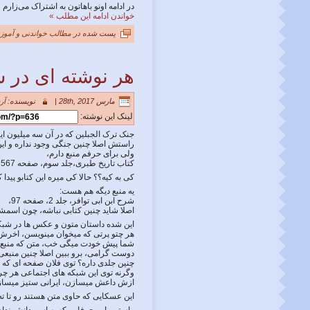
در ادامه اونو باهاتون به اشتراک می‌زارم
خواندن ادامه این مطلب »
پست شده در
مطالب خواندنی و آموزن
هر نوشته ای در ش
مارس 28th, 2017 |
نویسنده:
آر
لینک این نوشته:
جنک ترک الجبلین كه در آن سه ميليون اي
راستش اصلا چنین جنگی وجود نداره و این
ولی برای حرفم منبع دارم،
کتاب تاریخ طبری،جلد سوم، صفحه 567
کی به کیه؟؟ حالا کی میره این کتابو پیدا کنه و بره جلد سومش و ص
یه منبع دیگه هم هست:
شرح ابن ابی توافر، جلد 2، صفحه 97،
اصلا شاید چنین کتابی نباشه، چون اسمشو 
این شده داستان متون و عکس ها در شبک
هر چتو پرتی که میخوان مینویسن، اخرش 10 تا از این منابع هم مینویس
شما پیش خودت میگی خب، متن که منبع دا
دوست گرامی، برو ببین اصلا چنین منب
چنین جلدی داره؟ توی فلان صفحه ای که 
وگرنه توی این شبکه های اجتماعی هر چرت
ازش داعش میسازن، ایرانی ستیز میسازن
این عسکایی که حاوی متن هستند رو تا ته 