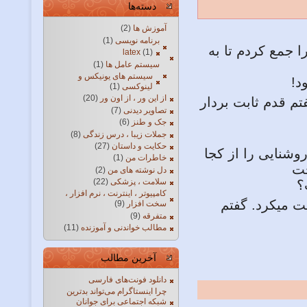
دسته‌ها
آموزش ها
(2)
برنامه نویسی
(1)
 جمع کردم تا به
latex
(1)
سیستم عامل ها
(1)
سیستم های یونیکس و
د!
لینوکسی
(1)
از این ور ، از اون ور
(20)
تم قدم ثابت بردار
تصاویر دیدنی
(7)
جک و طنز
(6)
جملات زیبا ، درس زندگی
(8)
حکایت و داستان
(27)
شنایی را از کجا
خاطرات من
(1)
خت
دل نوشته های من
(2)
سلامت ، پزشکی
(22)
؟
کامپیوتر ، اینترنت ، نرم افزار ،
ت میکرد. گفتم
سخت افزار
(9)
متفرقه
(9)
مطالب خواندنی و آموزنده
(11)
آخرین مطالب
دانلود فونت‌های فارسی
چرا اینستاگرام می‌تواند بدترین
شبکه اجتماعی برای جوانان